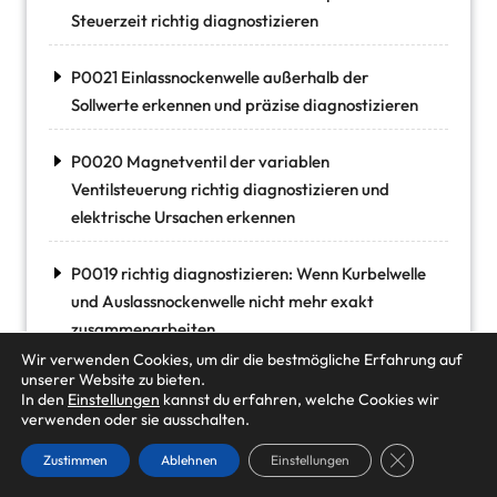
Steuerzeit richtig diagnostizieren
P0021 Einlassnockenwelle außerhalb der
Sollwerte erkennen und präzise diagnostizieren
P0020 Magnetventil der variablen
Ventilsteuerung richtig diagnostizieren und
elektrische Ursachen erkennen
P0019 richtig diagnostizieren: Wenn Kurbelwelle
und Auslassnockenwelle nicht mehr exakt
zusammenarbeiten
Wir verwenden Cookies, um dir die bestmögliche Erfahrung auf
unserer Website zu bieten.
Wenn die Auslassnockenwelle aus dem Takt
In den
Einstellungen
kannst du erfahren, welche Cookies wir
gerät: Fehlercode P0018 richtig verstehen und
verwenden oder sie ausschalten.
systematisch diagnostizieren
GDPR Cookie-
Zustimmen
Ablehnen
Einstellungen