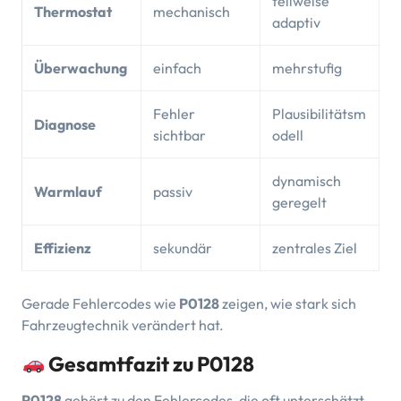
teilweise
Thermostat
mechanisch
adaptiv
Überwachung
einfach
mehrstufig
Fehler
Plausibilitätsm
Diagnose
sichtbar
odell
dynamisch
Warmlauf
passiv
geregelt
Effizienz
sekundär
zentrales Ziel
Gerade Fehlercodes wie
P0128
zeigen, wie stark sich
Fahrzeugtechnik verändert hat.
Gesamtfazit zu P0128
P0128
gehört zu den Fehlercodes, die oft unterschätzt