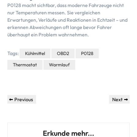
P0128 macht sichtbar, dass moderne Fahrzeuge nicht
nur Temperaturen messen. Sie vergleichen
Erwartungen, Verläufe und Reaktionen in Echtzeit – und
erkennen Abweichungen oft lange bevor Fahrer
überhaupt ein Problem wahrnehmen.
Tags:
Kühlmittel
OBD2
P0128
Thermostat
Warmlauf
Beitragsnavigation
Previous
Next
Previous
Next
Post
Post
Erkunde mehr...