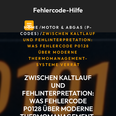
Skip
Fehlercode-Hilfe
to
content
/
HOME
MOTOR & ABGAS (P-
/
CODES)
ZWISCHEN KALTLAUF
UND FEHLINTERPRETATION:
WAS FEHLERCODE P0128
ÜBER MODERNE
THERMOMANAGEMENT-
SYSTEME VERRÄT
ZWISCHEN KALTLAUF
UND
FEHLINTERPRETATION:
WAS FEHLERCODE
P0128 ÜBER MODERNE