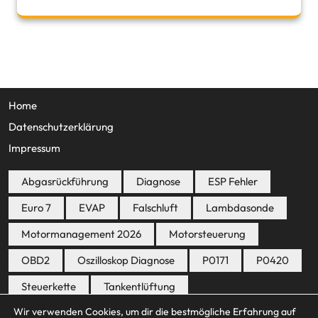
Home
Datenschutzerklärung
Impressum
Abgasrückführung
Diagnose
ESP Fehler
Euro 7
EVAP
Falschluft
Lambdasonde
Motormanagement 2026
Motorsteuerung
OBD2
Oszilloskop Diagnose
P0171
P0420
Steuerkette
Tankentlüftung
Wir verwenden Cookies, um dir die bestmögliche Erfahrung auf