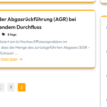
der Abgasrückführung (AGR) bei
endem Durchfluss
8 tags
siert ein kritisches Effizienzproblem im
dass die Menge des zurückgeführten Abgases (EGR –
Exhaust ...
Mehr lesen
Seitennummerierung
Page
Page
1
2
der
Beiträge