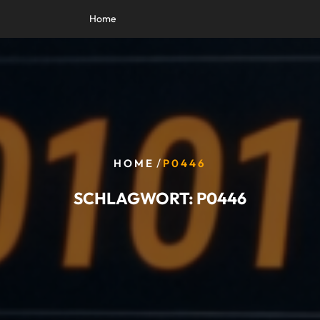
Home
/
HOME
P0446
SCHLAGWORT:
P0446